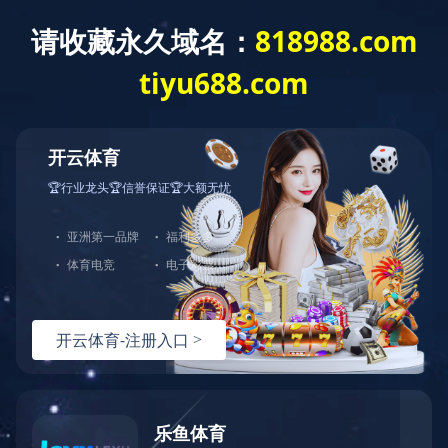
中文版
English
Toggl
navig
产品展示
当前位置：
网站首页
>
产品展示
>
辅助机体抑菌抗病毒
>
净蓝生
辅助机体抑菌抗病毒