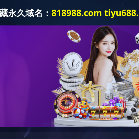
关于我们
产品展示
经典案例
投资者
新闻
当前位置：
网站首