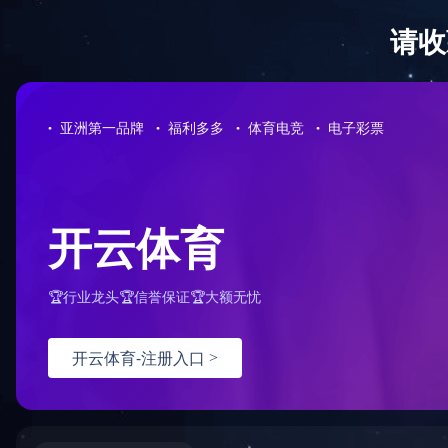
网站首页
产品展示
饲料酸化剂
维康得乐【饮水型】
康乐酸V【磷酸型】
乳康酸【乳酸型】
吉乐酸【禽用磷酸型】