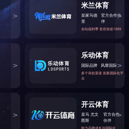
司
竹坑社区科技路3号1栋松泽产